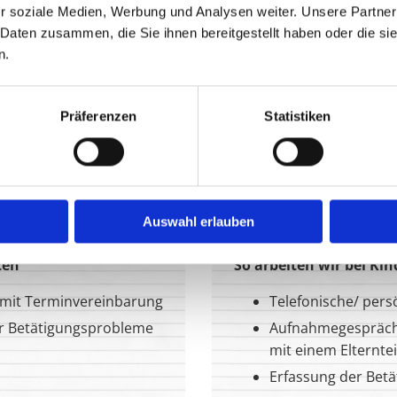
r soziale Medien, Werbung und Analysen weiter. Unsere Partner
 Daten zusammen, die Sie ihnen bereitgestellt haben oder die s
n.
Präferenzen
Statistiken
e im Team Tina Brun
Auswahl erlauben
ten
So arbeiten wir bei Ki
 mit Terminvereinbarung
Telefonische/ per
r Betätigungsprobleme
Aufnahmegespräch 
mit einem Elterntei
Erfassung der Bet