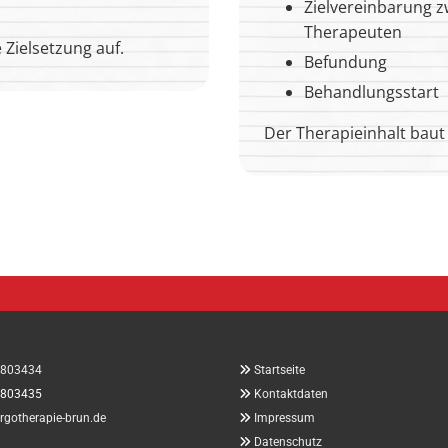
Zielvereinbarung z
Therapeuten
 Zielsetzung auf.
Befundung
Behandlungsstart
Der Therapieinhalt baut 
 803434

Startseite
803435

Kontaktdaten
rgotherapie-brun.de

Impressum

Datenschutz