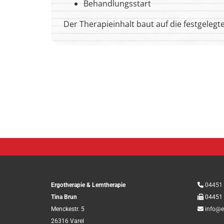
Behandlungsstart
Der Therapieinhalt baut auf die festgelegte
Ergotherapie & Lerntherapie

04451
Tina Brun

04451 
Menckestr. 5

info@e
26316 Varel