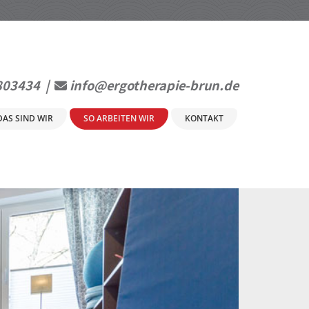
803434
|
info@ergotherapie-brun.de

DAS SIND WIR
SO ARBEITEN WIR
KONTAKT